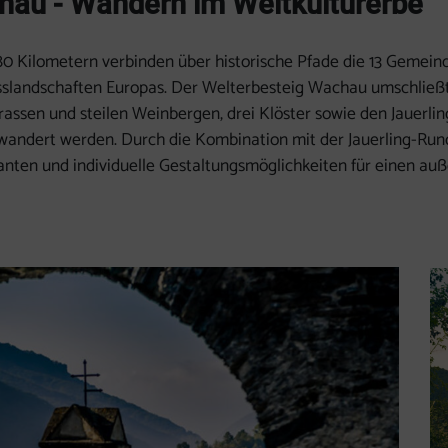
hau - Wandern im Weltkulturerbe
180 Kilometern verbinden über historische Pfade die 13 Gem
sslandschaften Europas. Der Welterbesteig Wachau umschließt
assen und steilen Weinbergen, drei Klöster sowie den Jauerli
wandert werden. Durch die Kombination mit der Jauerling-Rund
nten und individuelle Gestaltungsmöglichkeiten für einen a