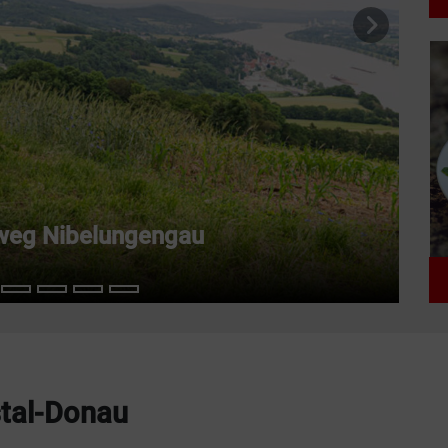
nächste
weg Nibelungengau
tal-Donau