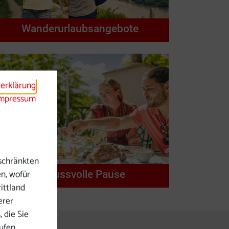
Wanderurlaubsangebote
s Element
erklärung
mpressum
schränkten
en, wofür
Genussvolle Pause
ittland
erer
 die Sie
rufen