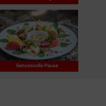
s Element
Genussvolle Pause