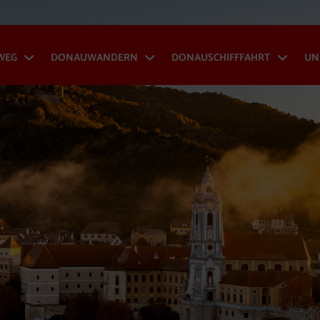
WEG
DONAUWANDERN
DONAUSCHIFFFAHRT
UN
Donauradweg - Menü öffnen
Donauwandern - Menü
Don