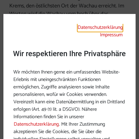
Krems, den östlichsten Ort der Wachau erreicht. Im
Westen wird die Wachau vom hoch über das
Donautal ragenden Barockstift Melk begrenzt, im
Datenschutzerklärung
Osten thront Österreichs „Montecassino“ – das
Impressum
prachtvolle Stift Göttweig. Am Nordufer faszinieren
nicht nur die pittoresken Winzerorte Spitz und
Wir respektieren Ihre Privatsphäre
Weißenkirchen. Die bekannteste Ansicht der Wachau
und sein heimliches Wahrzeichen ist wohl der blaue
Turm der Stiftskirche von Dürnstein. Hier befindet
Wir möchten Ihnen gerne ein umfassendes Website-
sich auch die Ruine jener Burg, in der Richard
Erlebnis mit uneingeschränkten Funktionen
Löwenherz nach seiner Gefangennahme 1192 lange
ermöglichen, Zugriffe analysieren sowie Inhalte
personalisieren, wofür wir Cookies verwenden.
Zeit eingekerkert und der Sage nach vom Sänger
Vereinzelt kann eine Datenübermittlung in ein Drittland
Blondel gefunden worden war.
erfolgen (Art. 49 (1) lit. a DSGVO). Nähere
Informationen finden Sie in unserer
Datenschutzerklärung
. Mit Ihrer Zustimmung
akzeptieren Sie die Cookies, die Sie über die