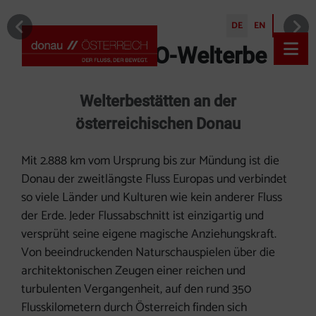
Inhalt [1]
Navigation [2]
DE
EN
vorheriges Element
nä
Haupt
UNESCO-Welterbe
Welterbestätten an der
österreichischen Donau
Mit 2.888 km vom Ursprung bis zur Mündung ist die
Donau der zweitlängste Fluss Europas und verbindet
so viele Länder und Kulturen wie kein anderer Fluss
der Erde. Jeder Flussabschnitt ist einzigartig und
versprüht seine eigene magische Anziehungskraft.
Von beeindruckenden Naturschauspielen über die
architektonischen Zeugen einer reichen und
turbulenten Vergangenheit, auf den rund 350
Flusskilometern durch Österreich finden sich