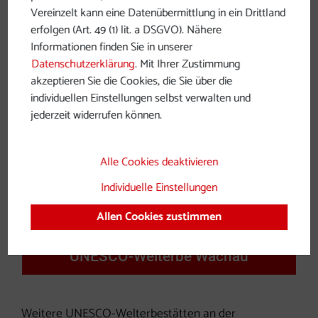
UNESCO-Welterbe Donaulimes
Vereinzelt kann eine Datenübermittlung in ein Drittland
erfolgen (Art. 49 (1) lit. a DSGVO). Nähere
Informationen finden Sie in unserer
Datenschutzerklärung
. Mit Ihrer Zustimmung
akzeptieren Sie die Cookies, die Sie über die
individuellen Einstellungen selbst verwalten und
jederzeit widerrufen können.
Alle Cookies deaktivieren
Individuelle Einstellungen
Allen Cookies zustimmen
UNESCO-Welterbe Wachau
Weitere UNESCO-Welterbestätten an der