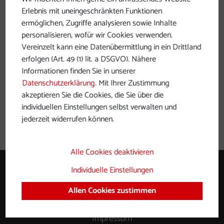
Erlebnis mit uneingeschränkten Funktionen
ermöglichen, Zugriffe analysieren sowie Inhalte
personalisieren, wofür wir Cookies verwenden.
Vereinzelt kann eine Datenübermittlung in ein Drittland
erfolgen (Art. 49 (1) lit. a DSGVO). Nähere
von Passau bis Wien
Informationen finden Sie in unserer
Datenschutzerklärung
. Mit Ihrer Zustimmung
Den Donauradweg von Ort zu Ort zurücklegen. Hier
akzeptieren Sie die Cookies, die Sie über die
finden Sie alle Etappen, GPS-Daten und
individuellen Einstellungen selbst verwalten und
jederzeit widerrufen können.
Tourenbeschreibungen von Passau bis Wien.
Alle Cookies deaktivieren
Individuelle Einstellungen
Partner und Kooperationen
Allen Cookies zustimmen
Kontaktformular
Impressum