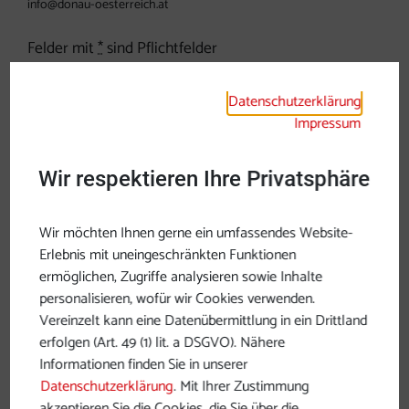
info@donau-oesterreich.at
Felder mit
*
sind Pflichtfelder
Anrede
Datenschutzerklärung
Impressum
Wir respektieren Ihre Privatsphäre
Wir möchten Ihnen gerne ein umfassendes Website-
Erlebnis mit uneingeschränkten Funktionen
ermöglichen, Zugriffe analysieren sowie Inhalte
personalisieren, wofür wir Cookies verwenden.
Vereinzelt kann eine Datenübermittlung in ein Drittland
Zum Schutz vor Spam wird Google reCAPTCHA
erfolgen (Art. 49 (1) lit. a DSGVO). Nähere
verwendet. Dabei können personenbezogene Daten (z.
Informationen finden Sie in unserer
B. die IP-Adresse) an Google übermittelt werden. Mit
Datenschutzerklärung
. Mit Ihrer Zustimmung
dem Absenden des Formulars werden die dafür
akzeptieren Sie die Cookies, die Sie über die