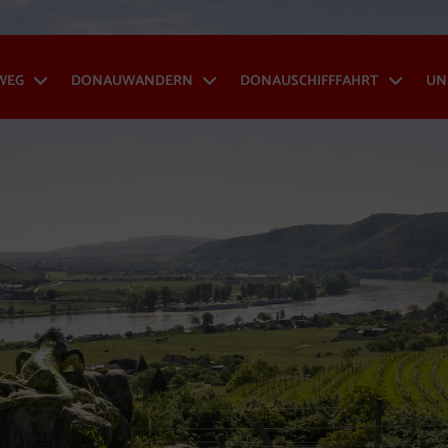
WEG
DONAUWANDERN
DONAUSCHIFFFAHRT
UN
Donauradweg - Menü öffnen
Donauwandern - Menü
Don