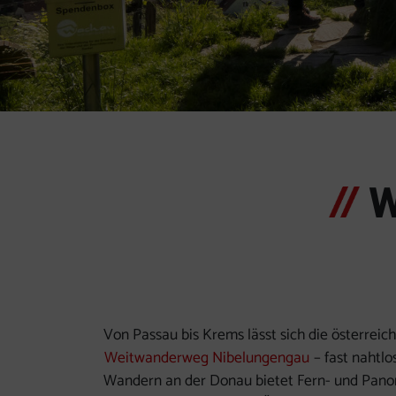
Element 1
Element 2
Element 3
Element 4
Element 5
Element 6
Element 7
W
Von Passau bis Krems lässt sich die österre
Weitwanderweg Nibelungengau
– fast nahtl
Wandern an der Donau bietet Fern- und Panor