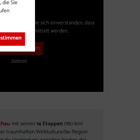
net sich in einem neuen Fenster.)
 die Sie
rufen
deos erklären Sie sich einverstanden, dass
n YouTube übermittelt werden.
zustimmen
Video abspielen
Ablehnen
chau
mit seinen
14 Etappen
(180 km)
t der traumhaften Weltkulturerbe-Region