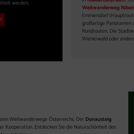
in
Niederösterreich
. U
ttelt werden.
Weitwanderweg Nibe
Emmersdorf (Hauptroute
n
großartige Panoramen 
Rundrouten. Die Stadtw
Wienerwald oder ander
esten Weitwanderwege Österreichs. Der
Donausteig
ser Kooperation. Entdecken Sie die Naturschönheit des