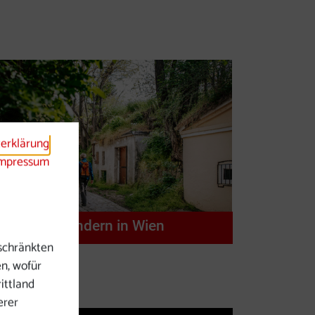
erklärung
mpressum
Wandern in Wien
schränkten
en, wofür
ittland
erer