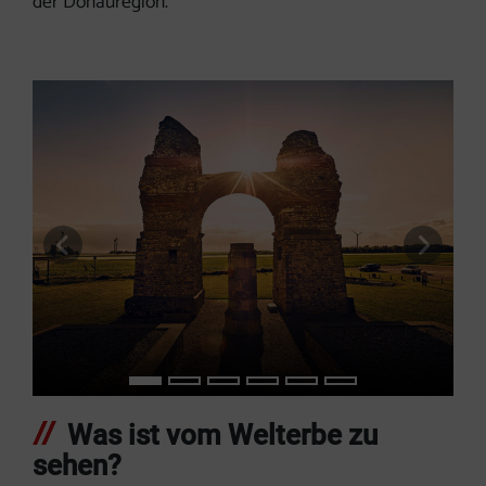
der Donauregion.
vorheriges Element
nächs
Was ist vom Welterbe zu
sehen?