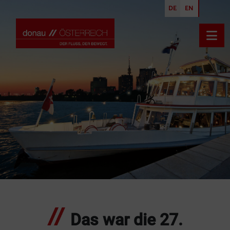
DE
EN
Inhalt [1]
Navigation [2]
Haupt
Das war die 27.