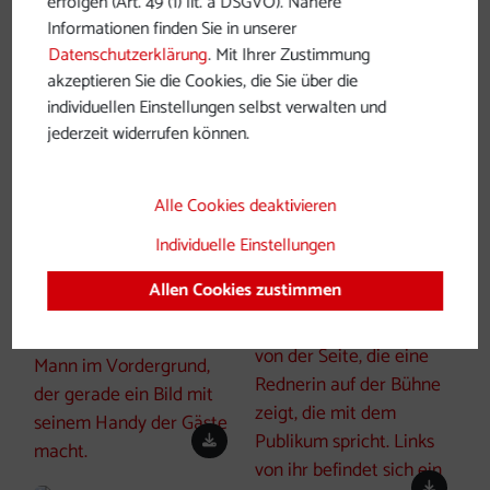
erfolgen (Art. 49 (1) lit. a DSGVO). Nähere
Down
Informationen finden Sie in unserer
Datenschutzerklärung
. Mit Ihrer Zustimmung
©
akzeptieren Sie die Cookies, die Sie über die
individuellen Einstellungen selbst verwalten und
Copyri
jederzeit widerrufen können.
Alle Cookies deaktivieren
Individuelle Einstellungen
Allen Cookies zustimmen
Download
Down